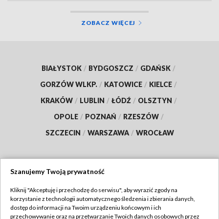
ZOBACZ WIĘCEJ
BIAŁYSTOK
/
BYDGOSZCZ
/
GDAŃSK
/
GORZÓW WLKP.
/
KATOWICE
/
KIELCE
/
KRAKÓW
/
LUBLIN
/
ŁÓDŹ
/
OLSZTYN
/
OPOLE
/
POZNAŃ
/
RZESZÓW
/
SZCZECIN
/
WARSZAWA
/
WROCŁAW
Szanujemy Twoją prywatność
Dołącz do nas:
Kliknij "Akceptuję i przechodzę do serwisu", aby wyrazić zgody na
korzystanie z technologii automatycznego śledzenia i zbierania danych,
TVP
dostęp do informacji na Twoim urządzeniu końcowym i ich
Abonament TVP
przechowywanie oraz na przetwarzanie Twoich danych osobowych przez