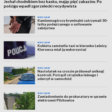
Jechał chodnikiem bez kasku, mając pięć zakazów. Po
pościgu wpadł zgorzelecki recydywista
WROCŁAW
Kamiennogórscy kryminalni zatrzymali 30-
latka podejrzanego o usiłowanie
zabójstwa
WROCŁAW
Kobieta zamówiła taxi w kierunku Leśnicy.
Kierowca miał ją wykorzystać
WROCŁAW
Nastolatek na crossie próbował uniknąć
kontroli. Potrącił strażnika leśnego i
uderzył w samochód
WROCŁAW
Zawiadomienie do prokuratury w sprawie
elektrowni Pilchowice