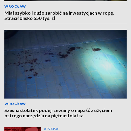
WROCŁAW
Miał szybko i dużo zarobić na inwestycjach w ropę.
Stracił blisko 550 tys. zł
WROCŁAW
Szesnastolatek podejrzewany o napaść z użyciem
ostrego narzędzia na piętnastolatka
WROCŁAW