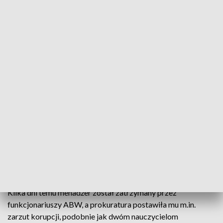
(fot. TVP3 Wrocław)
Znów jest głośno o byłym wiceprezesie KGHM –
Jacku K. Prokuratura Regionalna we Wrocławiu
postawiła mu kilka zarzutów, w tym korupcji
związanej z jego doktoranckimi studiami w
Akademii Górniczo-Hutniczej w Krakowie.
Jacek K. był wiceprezesem KGHM od 2013 roku i
odpowiadał za rozwój spółki. Posadę stracił w roku 2016.
Kilka dni temu menadżer został zatrzymany przez
funkcjonariuszy ABW, a prokuratura postawiła mu m.in.
zarzut korupcji, podobnie jak dwóm nauczycielom