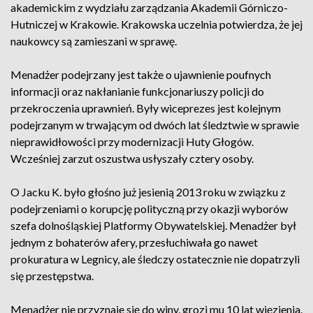
akademickim z wydziału zarządzania Akademii Górniczo-
Hutniczej w Krakowie. Krakowska uczelnia potwierdza, że jej
naukowcy są zamieszani w sprawę.
Menadżer podejrzany jest także o ujawnienie poufnych
informacji oraz nakłanianie funkcjonariuszy policji do
przekroczenia uprawnień. Były wiceprezes jest kolejnym
podejrzanym w trwającym od dwóch lat śledztwie w sprawie
nieprawidłowości przy modernizacji Huty Głogów.
Wcześniej zarzut oszustwa usłyszały cztery osoby.
O Jacku K. było głośno już jesienią 2013 roku w związku z
podejrzeniami o korupcję polityczną przy okazji wyborów
szefa dolnośląskiej Platformy Obywatelskiej. Menadżer był
jednym z bohaterów afery, przesłuchiwała go nawet
prokuratura w Legnicy, ale śledczy ostatecznie nie dopatrzyli
się przestępstwa.
Menadżer nie przyznaje się do winy, grozi mu 10 lat więzienia.