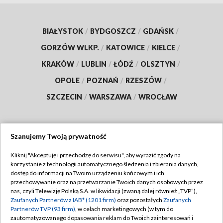
BIAŁYSTOK
/
BYDGOSZCZ
/
GDAŃSK
/
GORZÓW WLKP.
/
KATOWICE
/
KIELCE
/
KRAKÓW
/
LUBLIN
/
ŁÓDŹ
/
OLSZTYN
/
OPOLE
/
POZNAŃ
/
RZESZÓW
/
SZCZECIN
/
WARSZAWA
/
WROCŁAW
Szanujemy Twoją prywatność
Dołącz do nas:
Kliknij "Akceptuję i przechodzę do serwisu", aby wyrazić zgody na
korzystanie z technologii automatycznego śledzenia i zbierania danych,
TVP
dostęp do informacji na Twoim urządzeniu końcowym i ich
Abonament TVP
przechowywanie oraz na przetwarzanie Twoich danych osobowych przez
Regulamin TVP
nas, czyli Telewizję Polską S.A. w likwidacji (zwaną dalej również „TVP”),
Emisja w TVP
Polityka prywatności
Zaufanych Partnerów z IAB* (1201 firm)
oraz pozostałych
Zaufanych
Partnerów TVP (93 firm)
, w celach marketingowych (w tym do
Centrum informacji TVP
Moje zgody
zautomatyzowanego dopasowania reklam do Twoich zainteresowań i