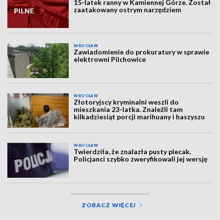
15-latek ranny w Kamiennej Górze. Został
zaatakowany ostrym narzędziem
WROCŁAW
Zawiadomienie do prokuratury w sprawie
elektrowni Pilchowice
WROCŁAW
Złotoryjscy kryminalni weszli do
mieszkania 23-latka. Znaleźli tam
kilkadziesiąt porcji marihuany i haszyszu
WROCŁAW
Twierdziła, że znalazła pusty plecak.
Policjanci szybko zweryfikowali jej wersję
ZOBACZ WIĘCEJ