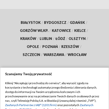
BIAŁYSTOK
/
BYDGOSZCZ
/
GDAŃSK
/
GORZÓW WLKP.
/
KATOWICE
/
KIELCE
/
KRAKÓW
/
LUBLIN
/
ŁÓDŹ
/
OLSZTYN
/
OPOLE
/
POZNAŃ
/
RZESZÓW
/
SZCZECIN
/
WARSZAWA
/
WROCŁAW
Szanujemy Twoją prywatność
Dołącz do nas:
Kliknij "Akceptuję i przechodzę do serwisu", aby wyrazić zgody na
korzystanie z technologii automatycznego śledzenia i zbierania danych,
TVP
dostęp do informacji na Twoim urządzeniu końcowym i ich
Abonament TVP
przechowywanie oraz na przetwarzanie Twoich danych osobowych przez
Regulamin TVP
nas, czyli Telewizję Polską S.A. w likwidacji (zwaną dalej również „TVP”),
Emisja w TVP
Polityka prywatności
Zaufanych Partnerów z IAB* (1201 firm)
oraz pozostałych
Zaufanych