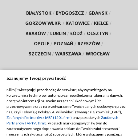
BIAŁYSTOK
/
BYDGOSZCZ
/
GDAŃSK
/
GORZÓW WLKP.
/
KATOWICE
/
KIELCE
/
KRAKÓW
/
LUBLIN
/
ŁÓDŹ
/
OLSZTYN
/
OPOLE
/
POZNAŃ
/
RZESZÓW
/
SZCZECIN
/
WARSZAWA
/
WROCŁAW
Szanujemy Twoją prywatność
Dołącz do nas:
Kliknij "Akceptuję i przechodzę do serwisu", aby wyrazić zgody na
korzystanie z technologii automatycznego śledzenia i zbierania danych,
TVP
dostęp do informacji na Twoim urządzeniu końcowym i ich
Abonament TVP
przechowywanie oraz na przetwarzanie Twoich danych osobowych przez
Regulamin TVP
nas, czyli Telewizję Polską S.A. w likwidacji (zwaną dalej również „TVP”),
Emisja w TVP
Polityka prywatności
Zaufanych Partnerów z IAB* (1201 firm)
oraz pozostałych
Zaufanych
Partnerów TVP (93 firm)
, w celach marketingowych (w tym do
Centrum informacji TVP
Moje zgody
zautomatyzowanego dopasowania reklam do Twoich zainteresowań i
mierzenia ich skuteczności) i pozostałych, które wskazujemy poniżej, a
Naziemna Telewizja Cyfrowa
Pomoc