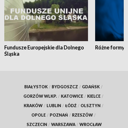
Fundusze Europejskie dla Dolnego
Różne formy t
Śląska
BIAŁYSTOK
/
BYDGOSZCZ
/
GDAŃSK
/
GORZÓW WLKP.
/
KATOWICE
/
KIELCE
/
KRAKÓW
/
LUBLIN
/
ŁÓDŹ
/
OLSZTYN
/
OPOLE
/
POZNAŃ
/
RZESZÓW
/
SZCZECIN
/
WARSZAWA
/
WROCŁAW