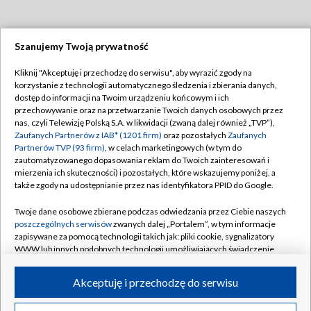
Szanujemy Twoją prywatność
Dołącz do nas:
Kliknij "Akceptuję i przechodzę do serwisu", aby wyrazić zgody na
korzystanie z technologii automatycznego śledzenia i zbierania danych,
TVP
dostęp do informacji na Twoim urządzeniu końcowym i ich
Abonament TVP
przechowywanie oraz na przetwarzanie Twoich danych osobowych przez
Regulamin TVP
nas, czyli Telewizję Polską S.A. w likwidacji (zwaną dalej również „TVP”),
Emisja w TVP
Polityka prywatności
Zaufanych Partnerów z IAB* (1201 firm)
oraz pozostałych
Zaufanych
Partnerów TVP (93 firm)
, w celach marketingowych (w tym do
Centrum informacji TVP
Moje zgody
zautomatyzowanego dopasowania reklam do Twoich zainteresowań i
mierzenia ich skuteczności) i pozostałych, które wskazujemy poniżej, a
Naziemna Telewizja Cyfrowa
Pomoc
także zgody na udostępnianie przez nas identyfikatora PPID do Google.
Sklep TVP
Biuro reklamy
Twoje dane osobowe zbierane podczas odwiedzania przez Ciebie naszych
Rada Programowa
Kontakt
poszczególnych serwisów
zwanych dalej „Portalem”, w tym informacje
zapisywane za pomocą technologii takich jak: pliki cookie, sygnalizatory
System NOS
WWW lub innych podobnych technologii umożliwiających świadczenie
dopasowanych i bezpiecznych usług, personalizację treści oraz reklam,
Informacje o nadawcy
Kanały
udostępnianie funkcji mediów społecznościowych oraz analizowanie
Akceptuję i przechodzę do serwisu
ruchu w Internecie.
Program dla prasy
©2026 Telewizja Polska S.A. w likwidacji
Biuro Reklamy