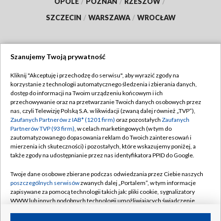
OPOLE
/
POZNAŃ
/
RZESZÓW
/
SZCZECIN
/
WARSZAWA
/
WROCŁAW
Szanujemy Twoją prywatność
Dołącz do nas:
Kliknij "Akceptuję i przechodzę do serwisu", aby wyrazić zgody na
korzystanie z technologii automatycznego śledzenia i zbierania danych,
TVP
dostęp do informacji na Twoim urządzeniu końcowym i ich
Abonament TVP
przechowywanie oraz na przetwarzanie Twoich danych osobowych przez
Regulamin TVP
nas, czyli Telewizję Polską S.A. w likwidacji (zwaną dalej również „TVP”),
Emisja w TVP
Polityka prywatności
Zaufanych Partnerów z IAB* (1201 firm)
oraz pozostałych
Zaufanych
Partnerów TVP (93 firm)
, w celach marketingowych (w tym do
Centrum informacji TVP
Moje zgody
zautomatyzowanego dopasowania reklam do Twoich zainteresowań i
mierzenia ich skuteczności) i pozostałych, które wskazujemy poniżej, a
Naziemna Telewizja Cyfrowa
Pomoc
także zgody na udostępnianie przez nas identyfikatora PPID do Google.
Sklep TVP
Biuro reklamy
Twoje dane osobowe zbierane podczas odwiedzania przez Ciebie naszych
Rada Programowa
Kontakt
poszczególnych serwisów
zwanych dalej „Portalem”, w tym informacje
zapisywane za pomocą technologii takich jak: pliki cookie, sygnalizatory
System NOS
WWW lub innych podobnych technologii umożliwiających świadczenie
dopasowanych i bezpiecznych usług, personalizację treści oraz reklam,
Informacje o nadawcy
Kanały
udostępnianie funkcji mediów społecznościowych oraz analizowanie