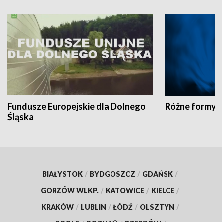
Fundusze Europejskie dla Dolnego
Różne formy t
Śląska
BIAŁYSTOK
/
BYDGOSZCZ
/
GDAŃSK
/
GORZÓW WLKP.
/
KATOWICE
/
KIELCE
/
KRAKÓW
/
LUBLIN
/
ŁÓDŹ
/
OLSZTYN
/