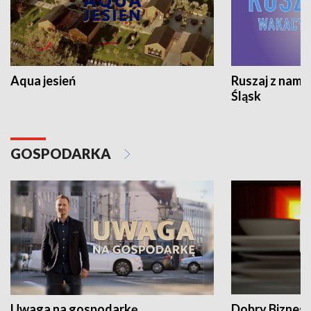
Aqua jesień
Ruszaj z nami
Śląsk
GOSPODARKA
Uwaga na gospodarkę
Dobry Biznes