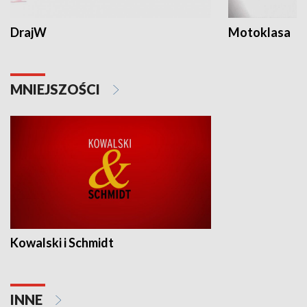
DrajW
Motoklasa
MNIEJSZOŚCI
Kowalski i Schmidt
INNE