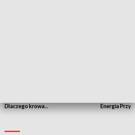
Fakty Sport
Kronika Chall
PRZYRODA I EKOLOGIA
Dlaczego krowa...
Energia Przysz