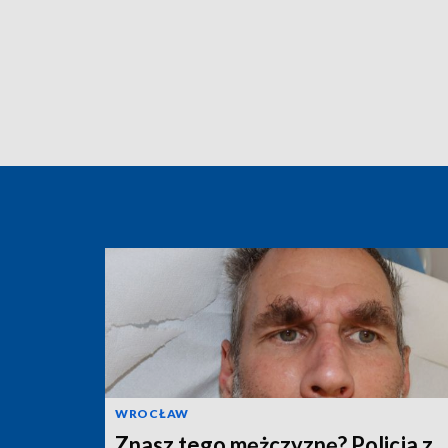
WROCŁAW
Znasz tego mężczyznę? Policja z