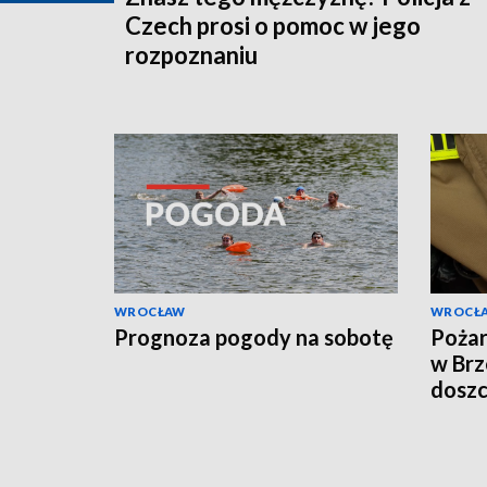
Czech prosi o pomoc w jego
rozpoznaniu
WROCŁAW
WROCŁ
Prognoza pogody na sobotę
Pożar
w Brz
doszc