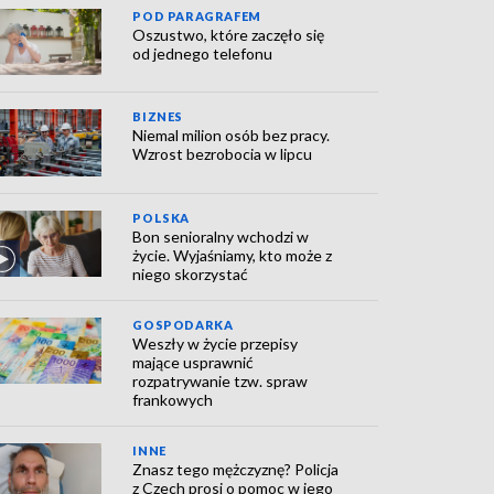
POD PARAGRAFEM
Oszustwo, które zaczęło się
od jednego telefonu
BIZNES
Niemal milion osób bez pracy.
Wzrost bezrobocia w lipcu
POLSKA
Bon senioralny wchodzi w
życie. Wyjaśniamy, kto może z
niego skorzystać
GOSPODARKA
Weszły w życie przepisy
mające usprawnić
rozpatrywanie tzw. spraw
frankowych
INNE
Znasz tego mężczyznę? Policja
z Czech prosi o pomoc w jego