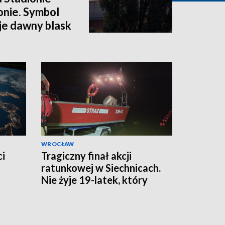
onie. Symbol
e dawny blask
WROCŁAW
ci
Tragiczny finał akcji
ratunkowej w Siechnicach.
Nie żyje 19-latek, który
ratował kolegę