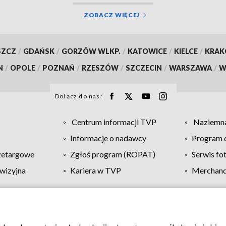
ZOBACZ WIĘCEJ
SZCZ
/
GDAŃSK
/
GORZÓW WLKP.
/
KATOWICE
/
KIELCE
/
KRA
N
/
OPOLE
/
POZNAŃ
/
RZESZÓW
/
SZCZECIN
/
WARSZAWA
/
W
Dołącz do nas:
Centrum informacji TVP
Naziemna
Informacje o nadawcy
Program d
zetargowe
Zgłoś program (ROPAT)
Serwis fo
wizyjna
Kariera w TVP
Merchandi
Polityka prywatności
Moje zgody
Pomoc
Biuro re