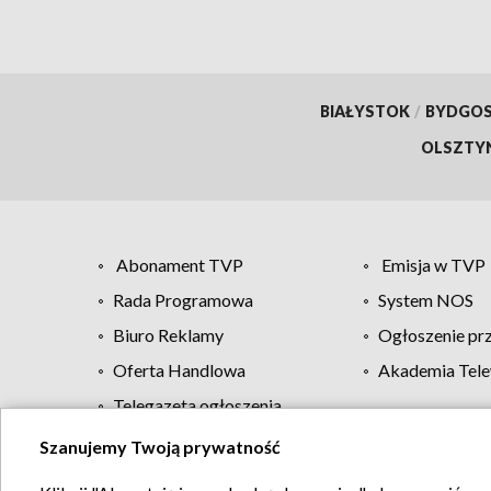
BIAŁYSTOK
/
BYDGO
OLSZTY
Abonament TVP
Emisja w TVP
Rada Programowa
System NOS
Biuro Reklamy
Ogłoszenie pr
Oferta Handlowa
Akademia Tele
Telegazeta ogłoszenia
Szanujemy Twoją prywatność
Regulamin TVP