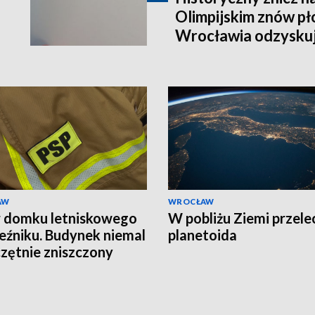
Olimpijskim znów pł
Wrocławia odzyskuj
AW
WROCŁAW
 domku letniskowego
W pobliżu Ziemi przele
eźniku. Budynek niemal
planetoida
zętnie zniszczony