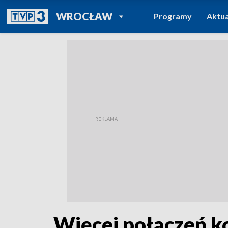
POWRÓT DO
WROCŁAW
Programy
Aktua
TVP REGIONY
Więcej połączeń k