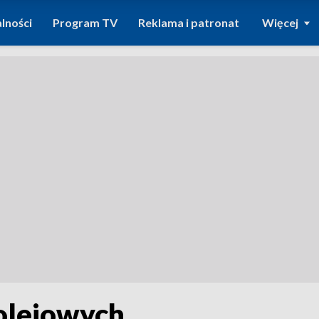
lności
Program TV
Reklama i patronat
Więcej
olejowych