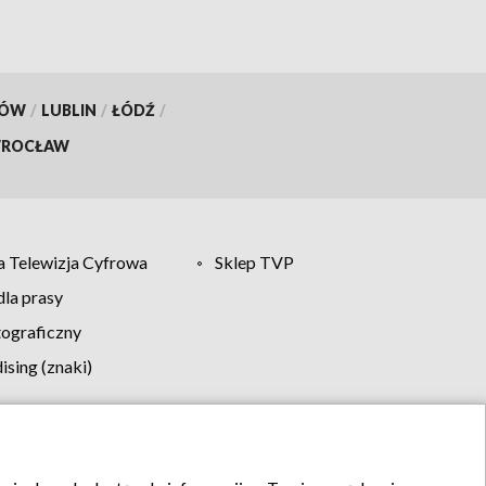
KÓW
/
LUBLIN
/
ŁÓDŹ
/
ROCŁAW
 Telewizja Cyfrowa
Sklep TVP
la prasy
tograficzny
sing (znaki)
klamy
Kontakt