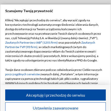
Szanujemy Twoją prywatność
Dołącz do nas:
Kliknij "Akceptuję i przechodzę do serwisu", aby wyrazić zgody na
korzystanie z technologii automatycznego śledzenia i zbierania danych,
TVP
dostęp do informacji na Twoim urządzeniu końcowym i ich
Abonament TVP
przechowywanie oraz na przetwarzanie Twoich danych osobowych przez
Regulamin TVP
nas, czyli Telewizję Polską S.A. w likwidacji (zwaną dalej również „TVP”),
Emisja w TVP
Polityka prywatności
Zaufanych Partnerów z IAB* (1201 firm)
oraz pozostałych
Zaufanych
Partnerów TVP (93 firm)
, w celach marketingowych (w tym do
Centrum informacji TVP
Moje zgody
zautomatyzowanego dopasowania reklam do Twoich zainteresowań i
mierzenia ich skuteczności) i pozostałych, które wskazujemy poniżej, a
Naziemna Telewizja Cyfrowa
Pomoc
także zgody na udostępnianie przez nas identyfikatora PPID do Google.
Sklep TVP
Biuro reklamy
Twoje dane osobowe zbierane podczas odwiedzania przez Ciebie naszych
Rada Programowa
Kontakt
poszczególnych serwisów
zwanych dalej „Portalem”, w tym informacje
zapisywane za pomocą technologii takich jak: pliki cookie, sygnalizatory
System NOS
WWW lub innych podobnych technologii umożliwiających świadczenie
dopasowanych i bezpiecznych usług, personalizację treści oraz reklam,
Informacje o nadawcy
Kanały
udostępnianie funkcji mediów społecznościowych oraz analizowanie
Akceptuję i przechodzę do serwisu
ruchu w Internecie.
Program dla prasy
©2026 Telewizja Polska S.A. w likwidacji
Biuro Reklamy
Twoje dane osobowe zbierane podczas odwiedzania przez Ciebie
Ustawienia zaawansowane
poszczególnych serwisów
na Portalu, takie jak adresy IP, identyfikatory