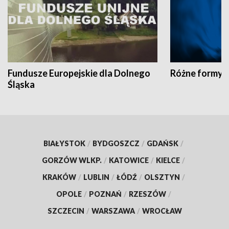
Fundusze Europejskie dla Dolnego
Różne formy t
Śląska
BIAŁYSTOK
/
BYDGOSZCZ
/
GDAŃSK
/
GORZÓW WLKP.
/
KATOWICE
/
KIELCE
/
KRAKÓW
/
LUBLIN
/
ŁÓDŹ
/
OLSZTYN
/
OPOLE
/
POZNAŃ
/
RZESZÓW
/
SZCZECIN
/
WARSZAWA
/
WROCŁAW