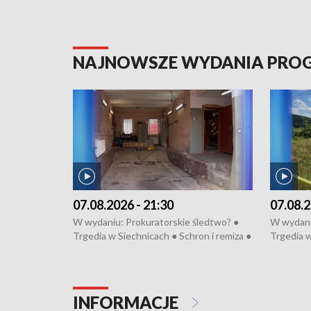
NAJNOWSZE WYDANIA PR
07.08.2026 - 21:30
07.08.2
W wydaniu: Prokuratorskie śledtwo? ●
W wydani
Trgedia w Siechnicach ● Schron i remiza ●
Trgedia w
Mateusz Morawiecki we Wrocławiu ● 81.
Mateusz 
edycja Międzynarodowego Festiwalu
edycja M
Chopinowskiego ● Na pomoc Hiszpanom
Chopinow
● Odbudowa po powodzi ● Filmowy
● Odbudo
INFORMACJE
Lubomierz
Lubomier