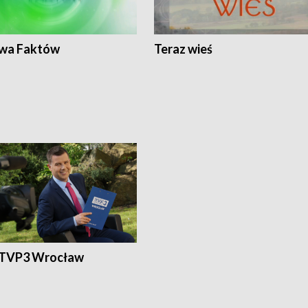
wa Faktów
Teraz wieś
 TVP3 Wrocław