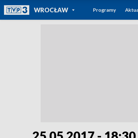
POWRÓT DO
WROCŁAW
Programy
Aktua
TVP REGIONY
25.05.2017 - 18:30