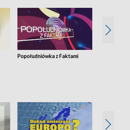
Popołudniówka z Faktami
Z Unią na Ty