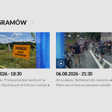
OGRAMÓW
026 - 18:30
06.08.2026 - 21:30
u: Prokuratorskie śledtwo? ●
W wydaniu: Refektarz do remontu ●
 Siechnicach ● Schron i remiza ●
Mało nas ● Sterroryzowane osiedle 
Morawiecki we Wrocławiu ● 81.
Fatalny remont ● Kosztowna ptasia
iędzynarodowego Festiwalu
● Nowa Ruska ● Pociągiem na lotnis
skiego ● Na pomoc Hiszpanom
Koniec upałów ● Kraksa na Tour de
wa po powodzi ● Filmowy
Pologne
z