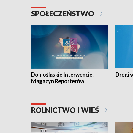
SPOŁECZEŃSTWO
Dolnośląskie Interwencje.
Drogi 
Magazyn Reporterów
ROLNICTWO I WIEŚ