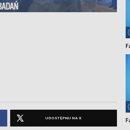
F
UDOSTĘPNIJ NA X
F