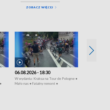
ZOBACZ WIĘCEJ
06.08.2026 - 18:30
05.08.2026 - 
W wydaniu: Kraksa na Tour de Pologne ●
W wydaniu: Dlacz
●
Mało nas ● Fatalny remont ●
do rzeki ● Lato 
 grypa
Sterroryzowane osiedle ● Kosztowna
● Senior za kółki
ko ●
ptasia grypa ● Pociągiem na lotnisko ●
cierpiwych ● Mro
Nowa Ruska ● Refektarz do remontu ●
Koniec upałów