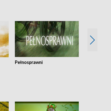
Pełnosprawni
Bezpieczny 