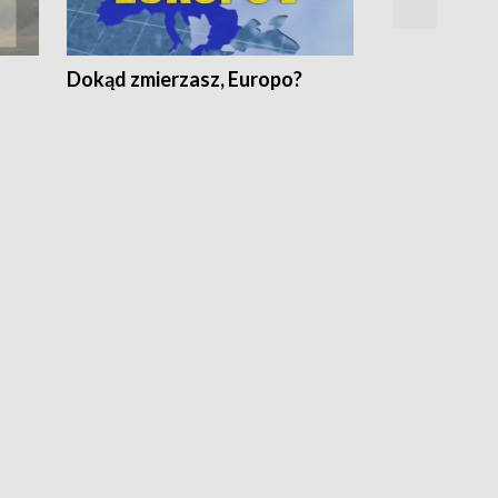
Dokąd zmierzasz, Europo?
Fakty Komen