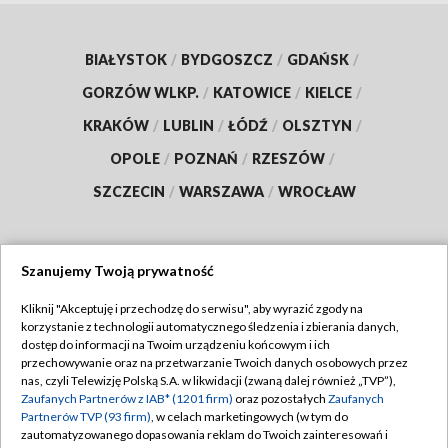
BIAŁYSTOK
/
BYDGOSZCZ
/
GDAŃSK
/
GORZÓW WLKP.
/
KATOWICE
/
KIELCE
/
KRAKÓW
/
LUBLIN
/
ŁÓDŹ
/
OLSZTYN
/
OPOLE
/
POZNAŃ
/
RZESZÓW
/
SZCZECIN
/
WARSZAWA
/
WROCŁAW
Szanujemy Twoją prywatność
Dołącz do nas:
Kliknij "Akceptuję i przechodzę do serwisu", aby wyrazić zgody na
korzystanie z technologii automatycznego śledzenia i zbierania danych,
TVP
dostęp do informacji na Twoim urządzeniu końcowym i ich
Abonament TVP
przechowywanie oraz na przetwarzanie Twoich danych osobowych przez
Regulamin TVP
nas, czyli Telewizję Polską S.A. w likwidacji (zwaną dalej również „TVP”),
Emisja w TVP
Polityka prywatności
Zaufanych Partnerów z IAB* (1201 firm)
oraz pozostałych
Zaufanych
Partnerów TVP (93 firm)
, w celach marketingowych (w tym do
Centrum informacji TVP
Moje zgody
zautomatyzowanego dopasowania reklam do Twoich zainteresowań i