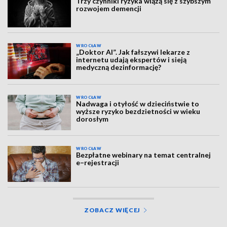
Trzy czynniki ryzyka wiążą się z szybszym
rozwojem demencji
WROCŁAW
„Doktor AI”. Jak fałszywi lekarze z
internetu udają ekspertów i sieją
medyczną dezinformację?
WROCŁAW
Nadwaga i otyłość w dzieciństwie to
wyższe ryzyko bezdzietności w wieku
dorosłym
WROCŁAW
Bezpłatne webinary na temat centralnej
e–rejestracji
ZOBACZ WIĘCEJ