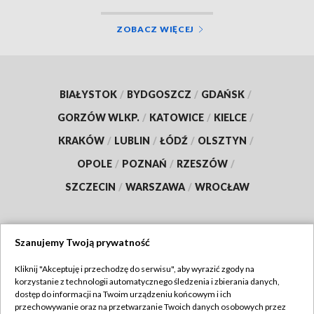
ZOBACZ WIĘCEJ
BIAŁYSTOK
/
BYDGOSZCZ
/
GDAŃSK
/
GORZÓW WLKP.
/
KATOWICE
/
KIELCE
/
KRAKÓW
/
LUBLIN
/
ŁÓDŹ
/
OLSZTYN
/
OPOLE
/
POZNAŃ
/
RZESZÓW
/
SZCZECIN
/
WARSZAWA
/
WROCŁAW
Szanujemy Twoją prywatność
Dołącz do nas:
Kliknij "Akceptuję i przechodzę do serwisu", aby wyrazić zgody na
korzystanie z technologii automatycznego śledzenia i zbierania danych,
TVP
dostęp do informacji na Twoim urządzeniu końcowym i ich
Abonament TVP
przechowywanie oraz na przetwarzanie Twoich danych osobowych przez
Regulamin TVP