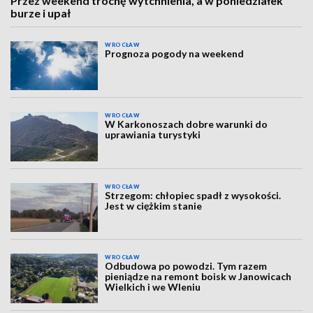
Przez weekend trochę wytchnienia, a w poniedziałek
burze i upał
WROCŁAW
Prognoza pogody na weekend
WROCŁAW
W Karkonoszach dobre warunki do
uprawiania turystyki
WROCŁAW
Strzegom: chłopiec spadł z wysokości.
Jest w ciężkim stanie
WROCŁAW
Odbudowa po powodzi. Tym razem
pieniądze na remont boisk w Janowicach
Wielkich i we Wleniu