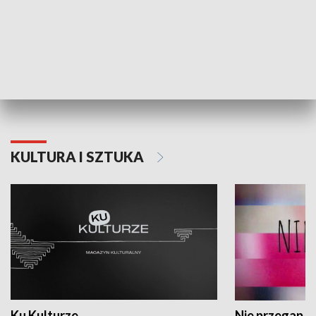
Dlaczego krowa...
Energia Przysz
KULTURA I SZTUKA
Ku Kulturze
Nie przegap