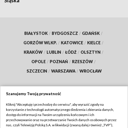
Śląska
BIAŁYSTOK
/
BYDGOSZCZ
/
GDAŃSK
/
GORZÓW WLKP.
/
KATOWICE
/
KIELCE
/
KRAKÓW
/
LUBLIN
/
ŁÓDŹ
/
OLSZTYN
/
OPOLE
/
POZNAŃ
/
RZESZÓW
/
SZCZECIN
/
WARSZAWA
/
WROCŁAW
Szanujemy Twoją prywatność
Dołącz do nas:
Kliknij "Akceptuję i przechodzę do serwisu", aby wyrazić zgody na
korzystanie z technologii automatycznego śledzenia i zbierania danych,
TVP
dostęp do informacji na Twoim urządzeniu końcowym i ich
Abonament TVP
przechowywanie oraz na przetwarzanie Twoich danych osobowych przez
Regulamin TVP
nas, czyli Telewizję Polską S.A. w likwidacji (zwaną dalej również „TVP”),