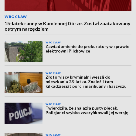
WROCŁAW
15-latek ranny w Kamiennej Górze. Został zaatakowany
ostrym narzędziem
WROCŁAW
Zawiadomienie do prokuratury w sprawie
elektrowni Pilchowice
WROCŁAW
Złotoryjscy kryminalni weszli do
mieszkania 23-latka. Znaleźli tam
kilkadziesiąt porcji marihuany i haszyszu
WROCŁAW
Twierdziła, że znalazła pusty plecak.
Policjanci szybko zweryfikowali jej wersję
WROCŁAW