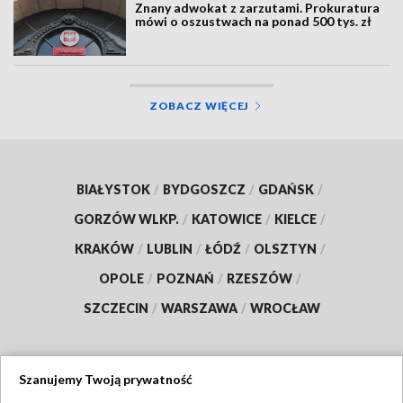
Znany adwokat z zarzutami. Prokuratura
mówi o oszustwach na ponad 500 tys. zł
ZOBACZ WIĘCEJ
BIAŁYSTOK
/
BYDGOSZCZ
/
GDAŃSK
/
GORZÓW WLKP.
/
KATOWICE
/
KIELCE
/
KRAKÓW
/
LUBLIN
/
ŁÓDŹ
/
OLSZTYN
/
OPOLE
/
POZNAŃ
/
RZESZÓW
/
SZCZECIN
/
WARSZAWA
/
WROCŁAW
Szanujemy Twoją prywatność
Dołącz do nas: