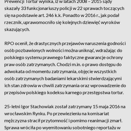
Prewencji Tortur wynika, iż w latach 2008 – 2015 sądy
skazały 33 funkcjonariuszy policji w 22 sprawach toczących
się na podstawie art. 246 k.k. Ponadto w 2016 r., jak podał
rzecznik, uprawomocniło się kolejnych dziewięć wyroków
skazujących.
RPO ocenił, że drastycznych przejawów naruszenia godności
osób pozbawionych wolności można uniknąć, wdrażając do
polskiego systemu prawnego faktyczne gwarancje ochrony
praw osób zatrzymanych. Chodzi m.in. o prawo dostępu do
adwokata od momentu zatrzymania, objęcie wszystkich
osób zatrzymanych badaniami lekarskimi stwierdzającymi
ich stan zdrowia w chwili zatrzymania oraz wprowadzenie do
przepisów polskiego kodeksu karnego przestępstwa tortur.
25-letni Igor Stachowiak został zatrzymany 15 maja 2016 na
wrocławskim Rynku. Po przewiezieniu na komisariat
mężczyzna stracił przytomność i pomimo reanimacji zmarł.
Sprawa wróciła po wyemitowaniu sobotniego reportażu w