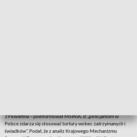
zainteresowanych – wszelkie sprawy, w których doszło do
przypadków tortur albo innego nieprawidłowego
potraktowania obywateli przez policjantów”.
Przypomniał, że aktualnie RPO zajmuje się m.in. sprawą
pobicia przez policjantów dwóch zatrzymanych w Lidzbarku
Warmińskim w 2012, pobicia w Siedlcach oraz zdarzeń w
komendzie miejskiej w Olsztynie, gdzie podejrzanych jest 17
policjantów. Przedstawiciele RPO podali, że rzecznik podjął
także sprawę dotyczącą Częstochowy i Lublina.
W przekazanym w poniedziałek mediom oświadczeniu RPO
ocenił, że działania policjantów ws. Stachowiaka to
„ewidentne przekroczenie dopuszczalnych prawem granic”.
Rzecznik przypomniał, że przed miesiącem – w wystąpieniu z
19 kwietnia – poinformował MSWiA, iż „policjantom w
Polsce zdarza się stosować tortury wobec zatrzymanych i
świadków”. Podał, że z analiz Krajowego Mechanizmu