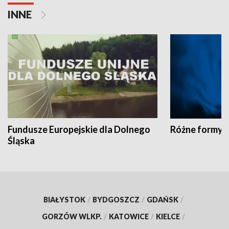
INNE
Fundusze Europejskie dla Dolnego
Różne formy t
Śląska
BIAŁYSTOK
/
BYDGOSZCZ
/
GDAŃSK
/
GORZÓW WLKP.
/
KATOWICE
/
KIELCE
/