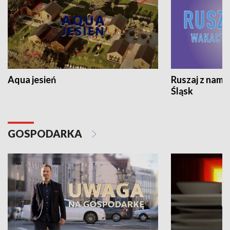
Aqua jesień
Ruszaj z nami
Śląsk
GOSPODARKA