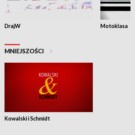
DrajW
Motoklasa
MNIEJSZOŚCI
Kowalski i Schmidt