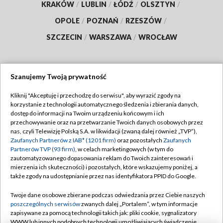
KRAKÓW
/
LUBLIN
/
ŁÓDŹ
/
OLSZTYN
/
OPOLE
/
POZNAŃ
/
RZESZÓW
/
SZCZECIN
/
WARSZAWA
/
WROCŁAW
Szanujemy Twoją prywatność
Dołącz do nas:
Kliknij "Akceptuję i przechodzę do serwisu", aby wyrazić zgody na
korzystanie z technologii automatycznego śledzenia i zbierania danych,
TVP
dostęp do informacji na Twoim urządzeniu końcowym i ich
Abonament TVP
przechowywanie oraz na przetwarzanie Twoich danych osobowych przez
Regulamin TVP
nas, czyli Telewizję Polską S.A. w likwidacji (zwaną dalej również „TVP”),
Emisja w TVP
Polityka prywatności
Zaufanych Partnerów z IAB* (1201 firm)
oraz pozostałych
Zaufanych
Partnerów TVP (93 firm)
, w celach marketingowych (w tym do
Centrum informacji TVP
Moje zgody
zautomatyzowanego dopasowania reklam do Twoich zainteresowań i
mierzenia ich skuteczności) i pozostałych, które wskazujemy poniżej, a
Naziemna Telewizja Cyfrowa
Pomoc
także zgody na udostępnianie przez nas identyfikatora PPID do Google.
Sklep TVP
Biuro reklamy
Twoje dane osobowe zbierane podczas odwiedzania przez Ciebie naszych
Rada Programowa
Kontakt
poszczególnych serwisów
zwanych dalej „Portalem”, w tym informacje
zapisywane za pomocą technologii takich jak: pliki cookie, sygnalizatory
System NOS
WWW lub innych podobnych technologii umożliwiających świadczenie