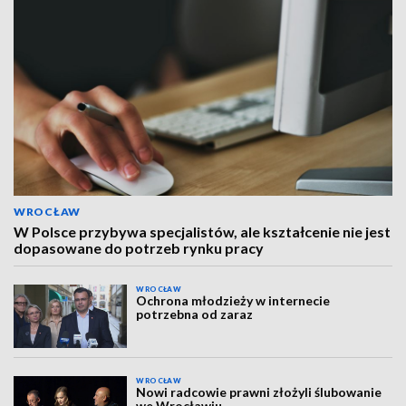
WROCŁAW
W Polsce przybywa specjalistów, ale kształcenie nie jest
dopasowane do potrzeb rynku pracy
WROCŁAW
Ochrona młodzieży w internecie
potrzebna od zaraz
WROCŁAW
Nowi radcowie prawni złożyli ślubowanie
we Wrocławiu