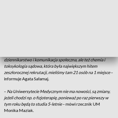
kierunki nowe: cyberbezpieczeństwo, budowa maszyn i
pojazdów, matematyka i statystyka oraz inżynieria
biomedyczna
– mówi Małgorzata Smutkiewicz z działu
rekrutacji.
Kryminologia zaoczna to nowy kierunek oferowany przez
Uniwersytet Wrocławski. Na tej uczelni kandydaci mają do
wyboru ponad 80 kierunków. –
Najbardziej popularne są:
psychologia, prawo, komunikacja wizerunkowa,
dziennikarstwo i komunikacja społeczna, ale też chemia i
toksykologia sądowa, która była największym hitem
zeszłorocznej rekrutacji, mieliśmy tam 21 osób na 1 miejsce
–
informuje Agata Sałamaj.
–
Na Uniwersytecie Medycznym nie ma nowości, są zmiany,
jeżeli chodzi np. o fizjoterapię, ponieważ po raz pierwszy w
tym roku będą to studia 5-letnie
– mówi rzecznik UM
Monika Maziak.