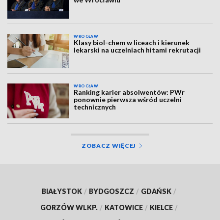
WROCŁAW
Klasy biol-chem w liceach i kierunek
lekarski na uczelniach hitami rekrutacji
WROCŁAW
Ranking karier absolwentów: PWr
ponownie pierwsza wśród uczelni
technicznych
ZOBACZ WIĘCEJ
BIAŁYSTOK
/
BYDGOSZCZ
/
GDAŃSK
/
GORZÓW WLKP.
/
KATOWICE
/
KIELCE
/