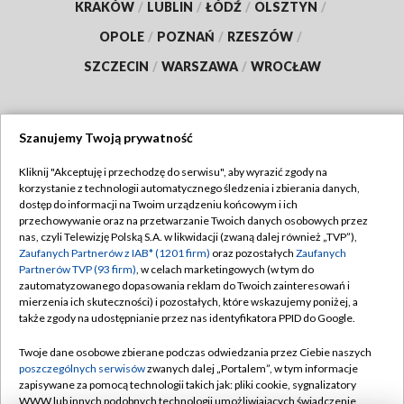
KRAKÓW
/
LUBLIN
/
ŁÓDŹ
/
OLSZTYN
/
OPOLE
/
POZNAŃ
/
RZESZÓW
/
SZCZECIN
/
WARSZAWA
/
WROCŁAW
Szanujemy Twoją prywatność
Dołącz do nas:
Kliknij "Akceptuję i przechodzę do serwisu", aby wyrazić zgody na
korzystanie z technologii automatycznego śledzenia i zbierania danych,
TVP
dostęp do informacji na Twoim urządzeniu końcowym i ich
Abonament TVP
przechowywanie oraz na przetwarzanie Twoich danych osobowych przez
Regulamin TVP
nas, czyli Telewizję Polską S.A. w likwidacji (zwaną dalej również „TVP”),
Emisja w TVP
Polityka prywatności
Zaufanych Partnerów z IAB* (1201 firm)
oraz pozostałych
Zaufanych
Partnerów TVP (93 firm)
, w celach marketingowych (w tym do
Centrum informacji TVP
Moje zgody
zautomatyzowanego dopasowania reklam do Twoich zainteresowań i
mierzenia ich skuteczności) i pozostałych, które wskazujemy poniżej, a
Naziemna Telewizja Cyfrowa
Pomoc
także zgody na udostępnianie przez nas identyfikatora PPID do Google.
Sklep TVP
Biuro reklamy
Twoje dane osobowe zbierane podczas odwiedzania przez Ciebie naszych
Rada Programowa
Kontakt
poszczególnych serwisów
zwanych dalej „Portalem”, w tym informacje
zapisywane za pomocą technologii takich jak: pliki cookie, sygnalizatory
System NOS
WWW lub innych podobnych technologii umożliwiających świadczenie