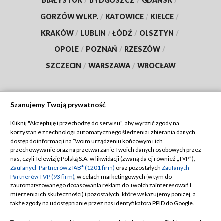
BIAŁYSTOK
/
BYDGOSZCZ
/
GDAŃSK
/
GORZÓW WLKP.
/
KATOWICE
/
KIELCE
/
KRAKÓW
/
LUBLIN
/
ŁÓDŹ
/
OLSZTYN
/
OPOLE
/
POZNAŃ
/
RZESZÓW
/
SZCZECIN
/
WARSZAWA
/
WROCŁAW
Szanujemy Twoją prywatność
Dołącz do nas:
Kliknij "Akceptuję i przechodzę do serwisu", aby wyrazić zgody na
korzystanie z technologii automatycznego śledzenia i zbierania danych,
TVP
dostęp do informacji na Twoim urządzeniu końcowym i ich
Abonament TVP
przechowywanie oraz na przetwarzanie Twoich danych osobowych przez
Regulamin TVP
nas, czyli Telewizję Polską S.A. w likwidacji (zwaną dalej również „TVP”),
Emisja w TVP
Polityka prywatności
Zaufanych Partnerów z IAB* (1201 firm)
oraz pozostałych
Zaufanych
Partnerów TVP (93 firm)
, w celach marketingowych (w tym do
Centrum informacji TVP
Moje zgody
zautomatyzowanego dopasowania reklam do Twoich zainteresowań i
mierzenia ich skuteczności) i pozostałych, które wskazujemy poniżej, a
Naziemna Telewizja Cyfrowa
Pomoc
także zgody na udostępnianie przez nas identyfikatora PPID do Google.
Sklep TVP
Biuro reklamy