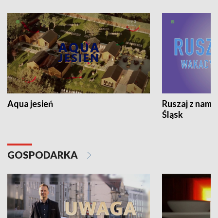
Aqua jesień
Ruszaj z nami
Śląsk
GOSPODARKA