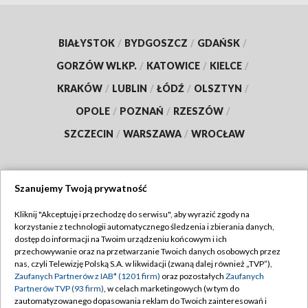
BIAŁYSTOK
/
BYDGOSZCZ
/
GDAŃSK
/
GORZÓW WLKP.
/
KATOWICE
/
KIELCE
/
KRAKÓW
/
LUBLIN
/
ŁÓDŹ
/
OLSZTYN
/
OPOLE
/
POZNAŃ
/
RZESZÓW
/
SZCZECIN
/
WARSZAWA
/
WROCŁAW
Szanujemy Twoją prywatność
Dołącz do nas:
Kliknij "Akceptuję i przechodzę do serwisu", aby wyrazić zgody na
korzystanie z technologii automatycznego śledzenia i zbierania danych,
TVP
dostęp do informacji na Twoim urządzeniu końcowym i ich
Abonament TVP
przechowywanie oraz na przetwarzanie Twoich danych osobowych przez
Regulamin TVP
nas, czyli Telewizję Polską S.A. w likwidacji (zwaną dalej również „TVP”),
Emisja w TVP
Polityka prywatności
Zaufanych Partnerów z IAB* (1201 firm)
oraz pozostałych
Zaufanych
Partnerów TVP (93 firm)
, w celach marketingowych (w tym do
Centrum informacji TVP
Moje zgody
zautomatyzowanego dopasowania reklam do Twoich zainteresowań i