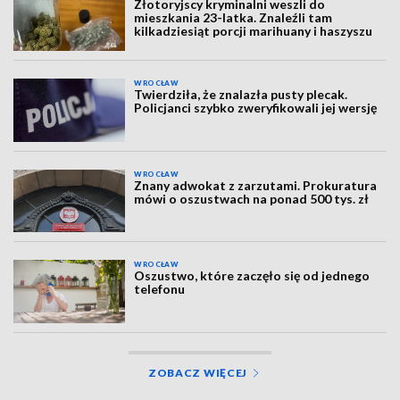
Złotoryjscy kryminalni weszli do
mieszkania 23-latka. Znaleźli tam
kilkadziesiąt porcji marihuany i haszyszu
WROCŁAW
Twierdziła, że znalazła pusty plecak.
Policjanci szybko zweryfikowali jej wersję
WROCŁAW
Znany adwokat z zarzutami. Prokuratura
mówi o oszustwach na ponad 500 tys. zł
WROCŁAW
Oszustwo, które zaczęło się od jednego
telefonu
ZOBACZ WIĘCEJ