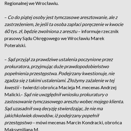
Regionalnej we Wrocławiu.
–
Co do piątej osoby jest tymczasowe aresztowanie, ale z
zastrzeżeniem, że jeśli ta osoba zapłaci poręczenie w kwocie
60 tys. zł, będzie zwolniona z aresztu
– informuje rzecznik
prasowy Sądu Okręgowego we Wrocławiu Marek
Poteralski.
–
Sąd przyjął za prawdziwe ustalenia poczynione przez
prokuratora, przyjmując duże prawdopodobieństwo
popełnienia przestępstwa. Podejrzany kwestionuje, nie
zgadza się z takimi ustaleniami. Złożymy zażalenie w tej
kwestii
– twierdzi obrońca Macieja M. mecenas Andrzej
Malicki.–
Sąd nie uwzględnił wniosku prokuratury o
zastosowanie tymczasowego aresztu wobec mojego klienta.
Sąd uzasadnił swą decyzję stwierdzając, że nie ma
jakichkolwiek dowodów, iż podejrzany popełnił
przestępstwo
– mówi mecenas Marcin Kondracki, obrońca
Maksymiliana M.