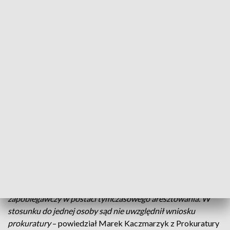
(fot. TVP3 Wrocław)
Wczoraj w nocy wrocławski sąd zdecydował o
areszcie dla pięciu osób podejrzanych w śledztwie
dotyczącym tzw. „dzikiej reprywatyzacji” w
Warszawie. Znany warszawski biznesmen Maciej
M. i stołeczni adwokaci idą za kraty.
–
Spośród 6 wniosków, które zostały skierowane do sądu, w
stosunku do pięciu osób sąd zastosował środek
zapobiegawczy w postaci tymczasowego aresztowania. W
stosunku do jednej osoby sąd nie uwzględnił wniosku
prokuratury
– powiedział Marek Kaczmarzyk z Prokuratury