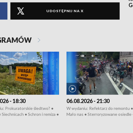
G
UDOSTĘPNIJ NA X
OGRAMÓW
026 - 18:30
06.08.2026 - 21:30
u: Prokuratorskie śledtwo? ●
W wydaniu: Refektarz do remontu ●
 Siechnicach ● Schron i remiza ●
Mało nas ● Sterroryzowane osiedle 
Morawiecki we Wrocławiu ● 81.
Fatalny remont ● Kosztowna ptasia
iędzynarodowego Festiwalu
● Nowa Ruska ● Pociągiem na lotnis
skiego ● Na pomoc Hiszpanom
Koniec upałów ● Kraksa na Tour de