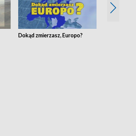
Dokąd zmierzasz, Europo?
Fakty Komen