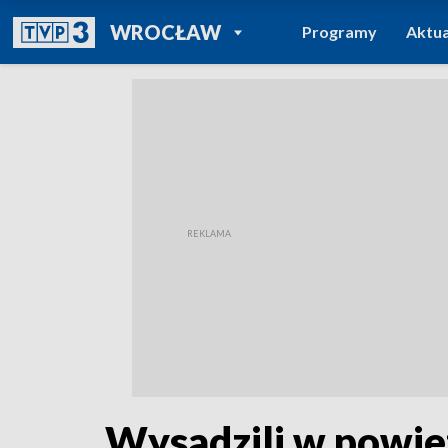
POWRÓT DO
WROCŁAW
Programy
Aktua
TVP REGIONY
Wysadzili w powie