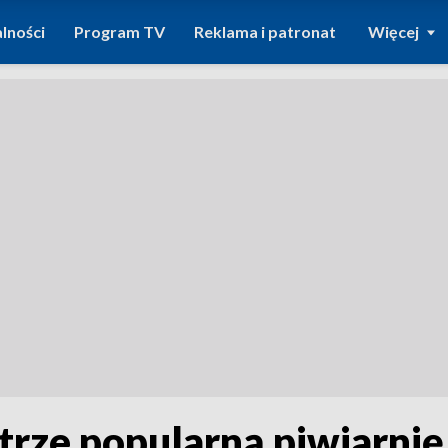
lności
Program TV
Reklama i patronat
Więcej
trze popularną piwiarnię