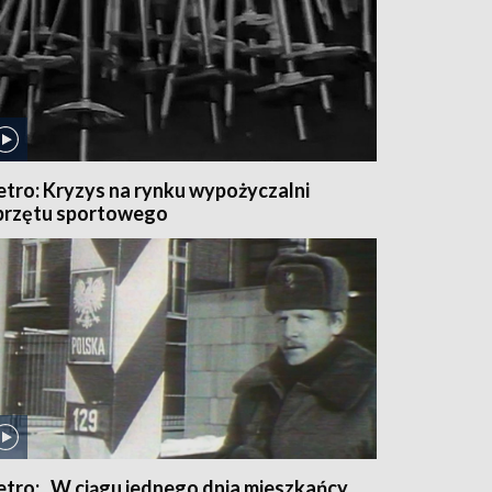
etro: Kryzys na rynku wypożyczalni
przętu sportowego
etro: „W ciągu jednego dnia mieszkańcy