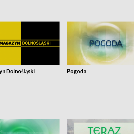
wa po powodzi ● Filmowy
Pologne
z
n Dolnośląski
Pogoda