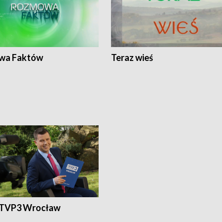
wa Faktów
Teraz wieś
 TVP3 Wrocław