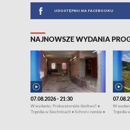
UDOSTĘPNIJ NA FACEBOOKU
NAJNOWSZE WYDANIA PR
07.08.2026 - 21:30
07.08.2
W wydaniu: Prokuratorskie śledtwo? ●
W wydani
Trgedia w Siechnicach ● Schron i remiza ●
Trgedia w
Mateusz Morawiecki we Wrocławiu ● 81.
Mateusz 
edycja Międzynarodowego Festiwalu
edycja M
Chopinowskiego ● Na pomoc Hiszpanom
Chopinow