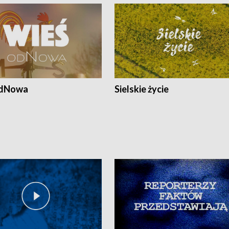
odNowa
Sielskie życie