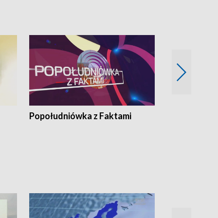
Koniec upałów
Popołudniówka z Faktami
Z Unią na Ty