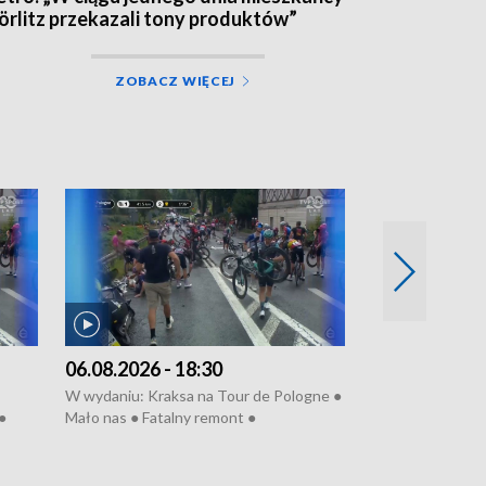
örlitz przekazali tony produktów”
ZOBACZ WIĘCEJ
06.08.2026 - 18:30
05.08.2026 - 
W wydaniu: Kraksa na Tour de Pologne ●
W wydaniu: Dlacz
●
Mało nas ● Fatalny remont ●
do rzeki ● Lato 
 grypa
Sterroryzowane osiedle ● Kosztowna
● Senior za kółki
ko ●
ptasia grypa ● Pociągiem na lotnisko ●
cierpiwych ● Mro
Nowa Ruska ● Refektarz do remontu ●