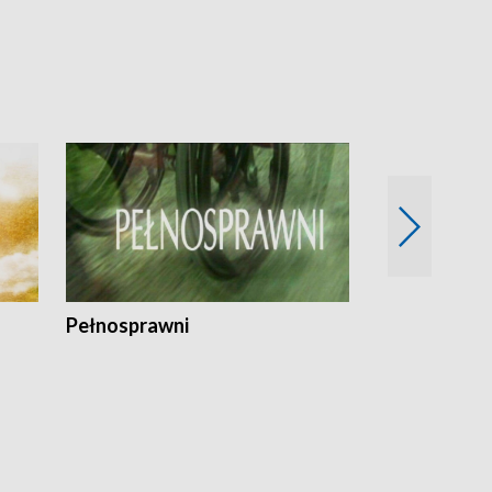
Pełnosprawni
Bezpieczny 