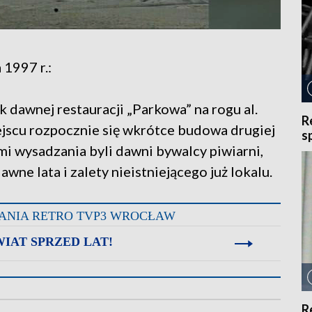
 1997 r.:
dawnej restauracji „Parkowa” na rogu al.
R
iejscu rozpocznie się wkrótce budowa drugiej
s
mi wysadzania byli dawni bywalcy piwiarni,
ne lata i zalety nieistniejącego już lokalu.
ANIA RETRO TVP3 WROCŁAW
IAT SPRZED LAT!
R