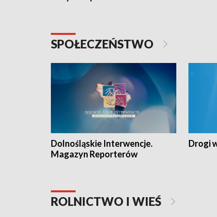
SPOŁECZEŃSTWO
Dolnośląskie Interwencje.
Drogi 
Magazyn Reporterów
ROLNICTWO I WIEŚ