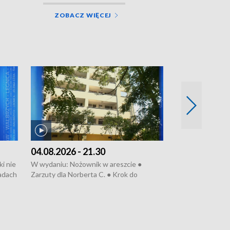
ZOBACZ WIĘCEJ
04.08.2026 - 21.30
04.08.2026 - 
i nie
W wydaniu: Nożownik w areszcie ●
W wydaniu: Nożo
sadach
Zarzuty dla Norberta C. ● Krok do
do obwodnicy ● 
obwodnicy ● Miliony na ochronę ●
Rodzic też pacje
Oddział jak nowy ● Rynek ma być zielony
zielony ● Inkubt
● Inkubator w ognisku ● Rodzic też
ratować lekarza
pacjent ● Trzeba ratować lekarza