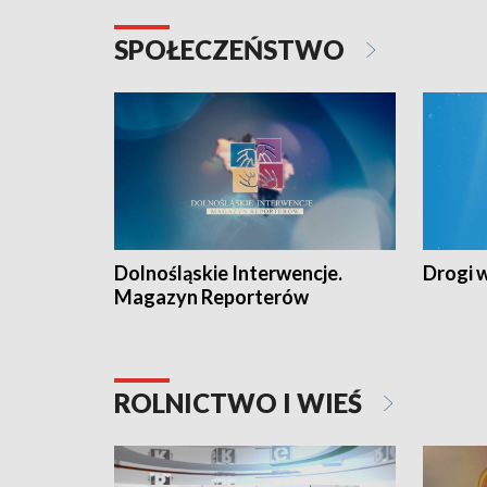
SPOŁECZEŃSTWO
Dolnośląskie Interwencje.
Drogi 
Magazyn Reporterów
ROLNICTWO I WIEŚ