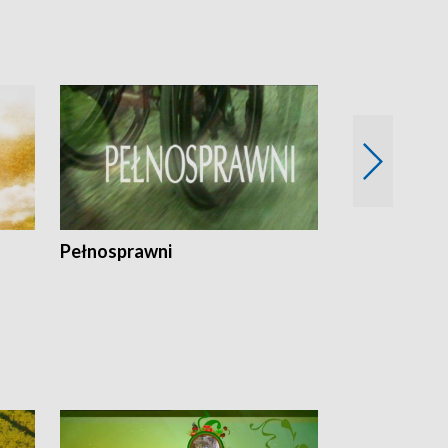
Pełnosprawni
Bezpieczny 