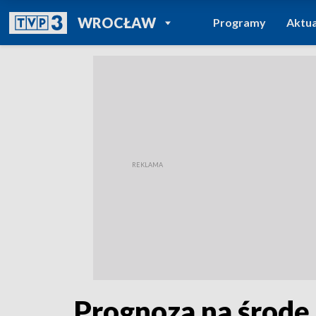
POWRÓT DO
WROCŁAW
Programy
Aktua
TVP REGIONY
Prognoza na środę