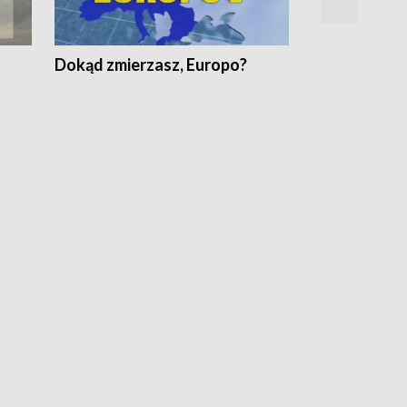
Dokąd zmierzasz, Europo?
Fakty Komen