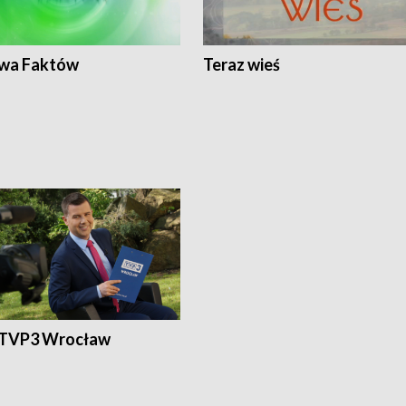
wa Faktów
Teraz wieś
 TVP3 Wrocław