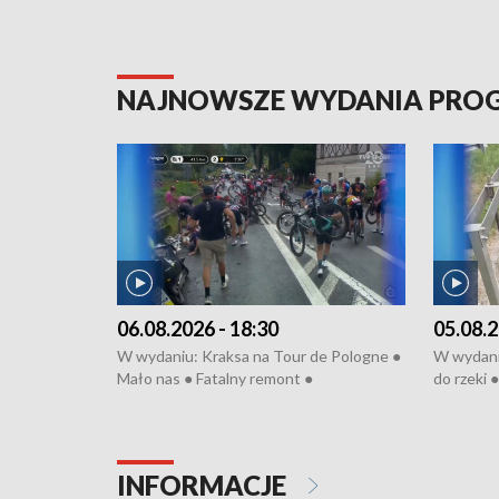
NAJNOWSZE WYDANIA PR
06.08.2026 - 18:30
05.08.2
W wydaniu: Kraksa na Tour de Pologne ●
W wydaniu
Mało nas ● Fatalny remont ●
do rzeki 
Sterroryzowane osiedle ● Kosztowna
● Senior z
ptasia grypa ● Pociągiem na lotnisko ●
cierpiwyc
Nowa Ruska ● Refektarz di remontu ●
Koniec upałów
INFORMACJE