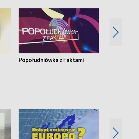
Popołudniówka z Faktami
Z Unią na Ty