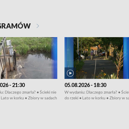
OGRAMÓW
026 - 21:30
05.08.2026 - 18:30
: Dlaczego zmarła? ● Ścieki nie
W wydaniu: Dlaczego zmarła? ● Ściek
● Lato w korku ● Zbiory w sadach
do rzeki ● Lato w korku ● Zbiory w 
a kółkiem ● Złoto dla...
● Senior za kółkiem ● Złoto dla...
h ● Mrożonki dla zwierząt
cierpiwych ● Mrożonki dla zwierząt