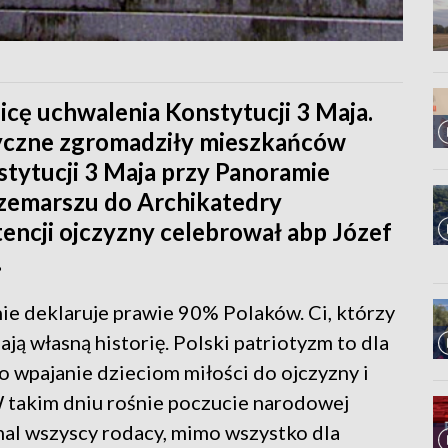
icę uchwalenia Konstytucji 3 Maja.
tyczne zgromadziły mieszkańców
ytucji 3 Maja przy Panoramie
rzemarszu do Archikatedry
encji ojczyzny celebrował abp Józef
.
ie deklaruje prawie 90% Polaków. Ci, którzy
ają własną historię. Polski patriotyzm to dla
 wpajanie dzieciom miłości do ojczyzny i
 takim dniu rośnie poczucie narodowej
emal wszyscy rodacy, mimo wszystko dla