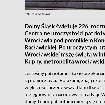
(fot. TVP3 Wrocław)
Dolny Śląsk świętuje 226. roczn
Centralne uroczystości patrio
Wrocławia pod pomnikiem Konst
Racławickiej. Po uroczystym p
Wrocławskiej mszę świętą w int
Kupny, metropolita wrocławski
Jesteśmy patriotami – takie przekonan
są dumni z bycia Polakami, znają i koch
większości przede wszystkim dbałość o
pielęgnowanie narodowych tradycji. W
dumy. I choć patriotami mienią się ni