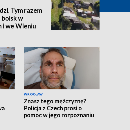
zi. Tym razem
 boisk w
 i we Wleniu
WROCŁAW
Znasz tego mężczyznę?
wa
Policja z Czech prosi o
pomoc w jego rozpoznaniu