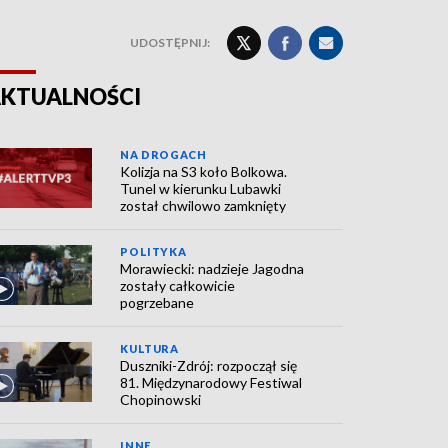
UDOSTĘPNIJ:
KTUALNOŚCI
NA DROGACH
Kolizja na S3 koło Bolkowa.
Tunel w kierunku Lubawki
został chwilowo zamknięty
POLITYKA
Morawiecki: nadzieje Jagodna
zostały całkowicie
pogrzebane
KULTURA
Duszniki-Zdrój: rozpoczął się
81. Międzynarodowy Festiwal
Chopinowski
INNE