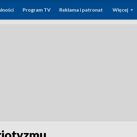
lności
Program TV
Reklama i patronat
Więcej
triotyzmu