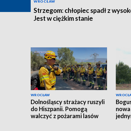
WROCŁAW
Strzegom: chłopiec spadł z wysok
Jest w ciężkim stanie
WROCŁAW
WROCŁ
Dolnośląscy strażacy ruszyli
Bogus
do Hiszpanii. Pomogą
nowa 
walczyć z pożarami lasów
jedny
budo