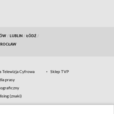
KÓW
/
LUBLIN
/
ŁÓDŹ
/
ROCŁAW
 Telewizja Cyfrowa
Sklep TVP
la prasy
tograficzny
sing (znaki)