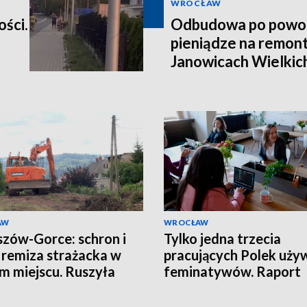
WROCŁAW
ości.
Odbudowa po powod
pieniądze na remont
Janowicach Wielkich
AW
WROCŁAW
zów-Gorce: schron i
Tylko jedna trzecia
remiza strażacka w
pracujących Polek uży
m miejscu. Ruszyła
feminatywów. Raport
wa
Uniwersytetu SWPS