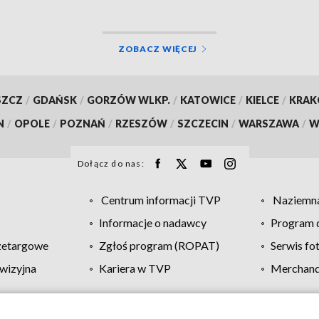
ZOBACZ WIĘCEJ
SZCZ
/
GDAŃSK
/
GORZÓW WLKP.
/
KATOWICE
/
KIELCE
/
KRA
N
/
OPOLE
/
POZNAŃ
/
RZESZÓW
/
SZCZECIN
/
WARSZAWA
/
W
Dołącz do nas:
Centrum informacji TVP
Naziemna
Informacje o nadawcy
Program d
zetargowe
Zgłoś program (ROPAT)
Serwis fo
wizyjna
Kariera w TVP
Merchandi