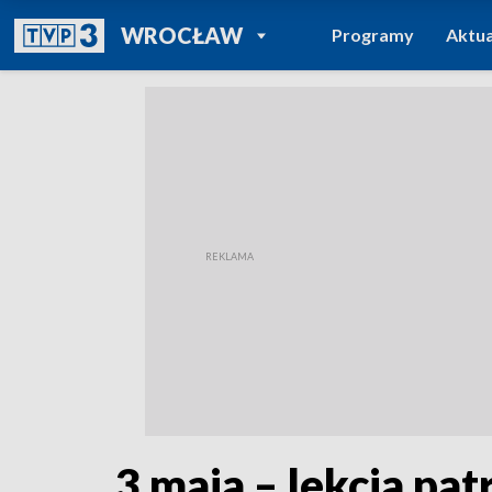
POWRÓT DO
WROCŁAW
Programy
Aktua
TVP REGIONY
3 maja – lekcja pa