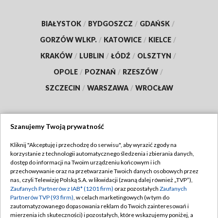
BIAŁYSTOK
/
BYDGOSZCZ
/
GDAŃSK
/
GORZÓW WLKP.
/
KATOWICE
/
KIELCE
/
KRAKÓW
/
LUBLIN
/
ŁÓDŹ
/
OLSZTYN
/
OPOLE
/
POZNAŃ
/
RZESZÓW
/
SZCZECIN
/
WARSZAWA
/
WROCŁAW
Szanujemy Twoją prywatność
Dołącz do nas:
Kliknij "Akceptuję i przechodzę do serwisu", aby wyrazić zgody na
korzystanie z technologii automatycznego śledzenia i zbierania danych,
TVP
dostęp do informacji na Twoim urządzeniu końcowym i ich
Abonament TVP
przechowywanie oraz na przetwarzanie Twoich danych osobowych przez
Regulamin TVP
nas, czyli Telewizję Polską S.A. w likwidacji (zwaną dalej również „TVP”),
Emisja w TVP
Polityka prywatności
Zaufanych Partnerów z IAB* (1201 firm)
oraz pozostałych
Zaufanych
Partnerów TVP (93 firm)
, w celach marketingowych (w tym do
Centrum informacji TVP
Moje zgody
zautomatyzowanego dopasowania reklam do Twoich zainteresowań i
mierzenia ich skuteczności) i pozostałych, które wskazujemy poniżej, a