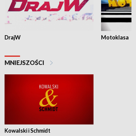
DrajW
Motoklasa
MNIEJSZOŚCI
Kowalski i Schmidt