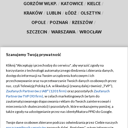
GORZÓW WLKP.
/
KATOWICE
/
KIELCE
/
KRAKÓW
/
LUBLIN
/
ŁÓDŹ
/
OLSZTYN
/
OPOLE
/
POZNAŃ
/
RZESZÓW
/
SZCZECIN
/
WARSZAWA
/
WROCŁAW
Szanujemy Twoją prywatność
Dołącz do nas:
Kliknij "Akceptuję i przechodzę do serwisu", aby wyrazić zgody na
korzystanie z technologii automatycznego śledzenia i zbierania danych,
TVP
dostęp do informacji na Twoim urządzeniu końcowym i ich
Abonament TVP
przechowywanie oraz na przetwarzanie Twoich danych osobowych przez
Regulamin TVP
nas, czyli Telewizję Polską S.A. w likwidacji (zwaną dalej również „TVP”),
Emisja w TVP
Polityka prywatności
Zaufanych Partnerów z IAB* (1201 firm)
oraz pozostałych
Zaufanych
Partnerów TVP (93 firm)
, w celach marketingowych (w tym do
Centrum informacji TVP
Moje zgody
zautomatyzowanego dopasowania reklam do Twoich zainteresowań i
mierzenia ich skuteczności) i pozostałych, które wskazujemy poniżej, a
Naziemna Telewizja Cyfrowa
Pomoc
także zgody na udostępnianie przez nas identyfikatora PPID do Google.
Sklep TVP
Biuro reklamy
Twoje dane osobowe zbierane podczas odwiedzania przez Ciebie naszych
Rada Programowa
poszczególnych serwisów
zwanych dalej „Portalem”, w tym informacje