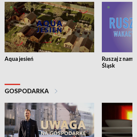
Aqua jesień
Ruszaj z nami
Śląsk
GOSPODARKA