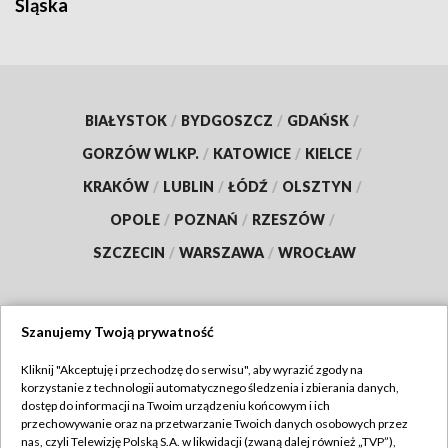
Śląska
BIAŁYSTOK
/
BYDGOSZCZ
/
GDAŃSK
/
GORZÓW WLKP.
/
KATOWICE
/
KIELCE
/
KRAKÓW
/
LUBLIN
/
ŁÓDŹ
/
OLSZTYN
/
OPOLE
/
POZNAŃ
/
RZESZÓW
/
SZCZECIN
/
WARSZAWA
/
WROCŁAW
Szanujemy Twoją prywatność
Dołącz do nas:
Kliknij "Akceptuję i przechodzę do serwisu", aby wyrazić zgody na
korzystanie z technologii automatycznego śledzenia i zbierania danych,
TVP
dostęp do informacji na Twoim urządzeniu końcowym i ich
Abonament TVP
przechowywanie oraz na przetwarzanie Twoich danych osobowych przez
Regulamin TVP
nas, czyli Telewizję Polską S.A. w likwidacji (zwaną dalej również „TVP”),