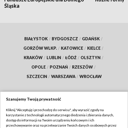
Śląska
BIAŁYSTOK
/
BYDGOSZCZ
/
GDAŃSK
/
GORZÓW WLKP.
/
KATOWICE
/
KIELCE
/
KRAKÓW
/
LUBLIN
/
ŁÓDŹ
/
OLSZTYN
/
OPOLE
/
POZNAŃ
/
RZESZÓW
/
SZCZECIN
/
WARSZAWA
/
WROCŁAW
Szanujemy Twoją prywatność
Dołącz do nas:
Kliknij "Akceptuję i przechodzę do serwisu", aby wyrazić zgody na
korzystanie z technologii automatycznego śledzenia i zbierania danych,
TVP
dostęp do informacji na Twoim urządzeniu końcowym i ich
Abonament TVP
przechowywanie oraz na przetwarzanie Twoich danych osobowych przez
Regulamin TVP