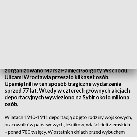
(PAP/Aleksander Koźmiński)
Po raz szósty w wielu polskich miastach
zorganizowano Marsz Pamięci Golgoty Wschodu.
Ulicami Wrocławia przeszło kilkaset osób.
Upamiętnili w ten sposób tragiczne wydarzenia
sprzed 77 lat. Wtedy w czterech głównych akcjach
deportacyjnych wywieziono na Sybir około miliona
osób.
W latach 1940-1941 deportacją objęto rodziny wojskowych,
pracowników państwowych, leśników, właścicieli ziemskich
– ponad 780 tysięcy. W ostatnich dniach przed wybuchem