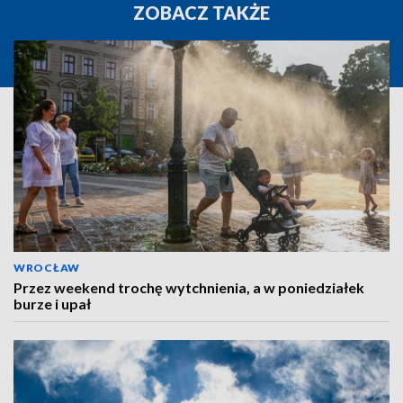
ZOBACZ TAKŻE
WROCŁAW
Przez weekend trochę wytchnienia, a w poniedziałek
burze i upał