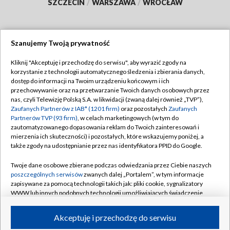
SZCZECIN
/
WARSZAWA
/
WROCŁAW
Szanujemy Twoją prywatność
Dołącz do nas:
Kliknij "Akceptuję i przechodzę do serwisu", aby wyrazić zgody na
korzystanie z technologii automatycznego śledzenia i zbierania danych,
TVP
dostęp do informacji na Twoim urządzeniu końcowym i ich
Abonament TVP
przechowywanie oraz na przetwarzanie Twoich danych osobowych przez
Regulamin TVP
nas, czyli Telewizję Polską S.A. w likwidacji (zwaną dalej również „TVP”),
Emisja w TVP
Polityka prywatności
Zaufanych Partnerów z IAB* (1201 firm)
oraz pozostałych
Zaufanych
Partnerów TVP (93 firm)
, w celach marketingowych (w tym do
Centrum informacji TVP
Moje zgody
zautomatyzowanego dopasowania reklam do Twoich zainteresowań i
mierzenia ich skuteczności) i pozostałych, które wskazujemy poniżej, a
Naziemna Telewizja Cyfrowa
Pomoc
także zgody na udostępnianie przez nas identyfikatora PPID do Google.
Sklep TVP
Biuro reklamy
Twoje dane osobowe zbierane podczas odwiedzania przez Ciebie naszych
Rada Programowa
Kontakt
poszczególnych serwisów
zwanych dalej „Portalem”, w tym informacje
zapisywane za pomocą technologii takich jak: pliki cookie, sygnalizatory
System NOS
WWW lub innych podobnych technologii umożliwiających świadczenie
dopasowanych i bezpiecznych usług, personalizację treści oraz reklam,
Informacje o nadawcy
Kanały
udostępnianie funkcji mediów społecznościowych oraz analizowanie
Akceptuję i przechodzę do serwisu
ruchu w Internecie.
Program dla prasy