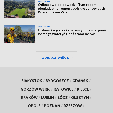
WROCŁAW
Odbudowa po powodzi. Tym razem
pieniądze na remont boisk w Janowicach
Wielkich i we Wleniu
WROCŁAW
Dolnośląscy strażacy ruszyli do Hiszpanii.
Pomogą walczyć z pożarami lasów
ZOBACZ WIĘCEJ
BIAŁYSTOK
/
BYDGOSZCZ
/
GDAŃSK
/
GORZÓW WLKP.
/
KATOWICE
/
KIELCE
/
KRAKÓW
/
LUBLIN
/
ŁÓDŹ
/
OLSZTYN
/
OPOLE
/
POZNAŃ
/
RZESZÓW
/