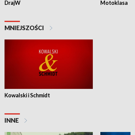
DrajW
Motoklasa
MNIEJSZOŚCI
Kowalski i Schmidt
INNE