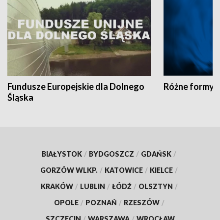
Fundusze Europejskie dla Dolnego
Różne formy t
Śląska
BIAŁYSTOK
/
BYDGOSZCZ
/
GDAŃSK
/
GORZÓW WLKP.
/
KATOWICE
/
KIELCE
/
KRAKÓW
/
LUBLIN
/
ŁÓDŹ
/
OLSZTYN
/
OPOLE
/
POZNAŃ
/
RZESZÓW
/
SZCZECIN
/
WARSZAWA
/
WROCŁAW