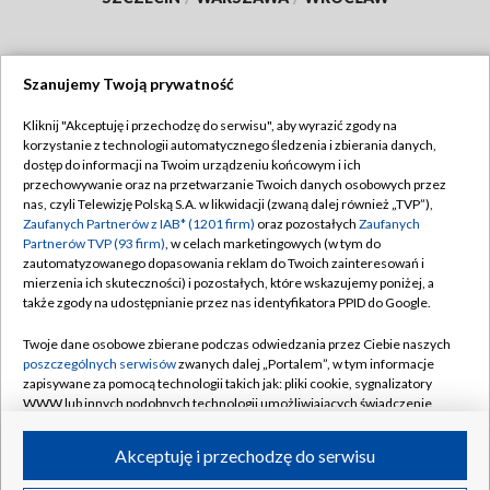
Szanujemy Twoją prywatność
Dołącz do nas:
Kliknij "Akceptuję i przechodzę do serwisu", aby wyrazić zgody na
korzystanie z technologii automatycznego śledzenia i zbierania danych,
TVP
dostęp do informacji na Twoim urządzeniu końcowym i ich
Abonament TVP
przechowywanie oraz na przetwarzanie Twoich danych osobowych przez
Regulamin TVP
nas, czyli Telewizję Polską S.A. w likwidacji (zwaną dalej również „TVP”),
Emisja w TVP
Polityka prywatności
Zaufanych Partnerów z IAB* (1201 firm)
oraz pozostałych
Zaufanych
Partnerów TVP (93 firm)
, w celach marketingowych (w tym do
Centrum informacji TVP
Moje zgody
zautomatyzowanego dopasowania reklam do Twoich zainteresowań i
mierzenia ich skuteczności) i pozostałych, które wskazujemy poniżej, a
Naziemna Telewizja Cyfrowa
Pomoc
także zgody na udostępnianie przez nas identyfikatora PPID do Google.
Sklep TVP
Biuro reklamy
Twoje dane osobowe zbierane podczas odwiedzania przez Ciebie naszych
Rada Programowa
Kontakt
poszczególnych serwisów
zwanych dalej „Portalem”, w tym informacje
zapisywane za pomocą technologii takich jak: pliki cookie, sygnalizatory
System NOS
WWW lub innych podobnych technologii umożliwiających świadczenie
dopasowanych i bezpiecznych usług, personalizację treści oraz reklam,
Informacje o nadawcy
Kanały
udostępnianie funkcji mediów społecznościowych oraz analizowanie
Akceptuję i przechodzę do serwisu
ruchu w Internecie.
Program dla prasy
©2026 Telewizja Polska S.A. w likwidacji