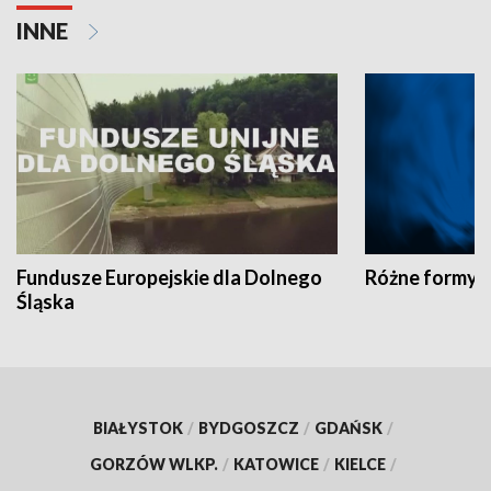
INNE
Fundusze Europejskie dla Dolnego
Różne formy t
Śląska
BIAŁYSTOK
/
BYDGOSZCZ
/
GDAŃSK
/
GORZÓW WLKP.
/
KATOWICE
/
KIELCE
/