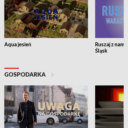
Aqua jesień
Ruszaj z nami
Śląsk
GOSPODARKA