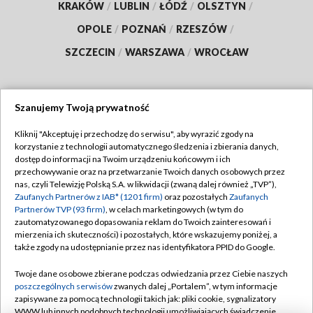
KRAKÓW
/
LUBLIN
/
ŁÓDŹ
/
OLSZTYN
/
OPOLE
/
POZNAŃ
/
RZESZÓW
/
SZCZECIN
/
WARSZAWA
/
WROCŁAW
Szanujemy Twoją prywatność
Dołącz do nas:
Kliknij "Akceptuję i przechodzę do serwisu", aby wyrazić zgody na
korzystanie z technologii automatycznego śledzenia i zbierania danych,
TVP
dostęp do informacji na Twoim urządzeniu końcowym i ich
Abonament TVP
przechowywanie oraz na przetwarzanie Twoich danych osobowych przez
Regulamin TVP
nas, czyli Telewizję Polską S.A. w likwidacji (zwaną dalej również „TVP”),
Emisja w TVP
Polityka prywatności
Zaufanych Partnerów z IAB* (1201 firm)
oraz pozostałych
Zaufanych
Partnerów TVP (93 firm)
, w celach marketingowych (w tym do
Centrum informacji TVP
Moje zgody
zautomatyzowanego dopasowania reklam do Twoich zainteresowań i
mierzenia ich skuteczności) i pozostałych, które wskazujemy poniżej, a
Naziemna Telewizja Cyfrowa
Pomoc
także zgody na udostępnianie przez nas identyfikatora PPID do Google.
Sklep TVP
Biuro reklamy
Twoje dane osobowe zbierane podczas odwiedzania przez Ciebie naszych
Rada Programowa
Kontakt
poszczególnych serwisów
zwanych dalej „Portalem”, w tym informacje
zapisywane za pomocą technologii takich jak: pliki cookie, sygnalizatory
System NOS
WWW lub innych podobnych technologii umożliwiających świadczenie