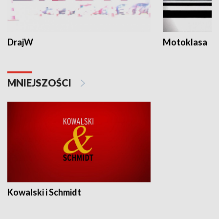
DrajW
Motoklasa
MNIEJSZOŚCI
Kowalski i Schmidt