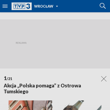
POWRÓT DO
WROCŁAW
TVP REGIONY
1
/21
Akcja „Polska pomaga” z Ostrowa
Tumskiego