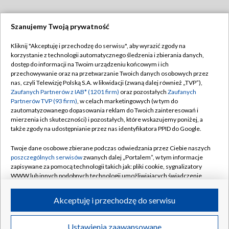
Szanujemy Twoją prywatność
Dołącz do nas:
Kliknij "Akceptuję i przechodzę do serwisu", aby wyrazić zgody na
korzystanie z technologii automatycznego śledzenia i zbierania danych,
TVP
dostęp do informacji na Twoim urządzeniu końcowym i ich
Abonament TVP
przechowywanie oraz na przetwarzanie Twoich danych osobowych przez
Regulamin TVP
nas, czyli Telewizję Polską S.A. w likwidacji (zwaną dalej również „TVP”),
Emisja w TVP
Polityka prywatności
Zaufanych Partnerów z IAB* (1201 firm)
oraz pozostałych
Zaufanych
Partnerów TVP (93 firm)
, w celach marketingowych (w tym do
Centrum informacji TVP
Moje zgody
zautomatyzowanego dopasowania reklam do Twoich zainteresowań i
mierzenia ich skuteczności) i pozostałych, które wskazujemy poniżej, a
Naziemna Telewizja Cyfrowa
Pomoc
także zgody na udostępnianie przez nas identyfikatora PPID do Google.
Sklep TVP
Biuro reklamy
Twoje dane osobowe zbierane podczas odwiedzania przez Ciebie naszych
Rada Programowa
Kontakt
poszczególnych serwisów
zwanych dalej „Portalem”, w tym informacje
zapisywane za pomocą technologii takich jak: pliki cookie, sygnalizatory
System NOS
WWW lub innych podobnych technologii umożliwiających świadczenie
dopasowanych i bezpiecznych usług, personalizację treści oraz reklam,
Informacje o nadawcy
Kanały
udostępnianie funkcji mediów społecznościowych oraz analizowanie
Akceptuję i przechodzę do serwisu
ruchu w Internecie.
Program dla prasy
©2026 Telewizja Polska S.A. w likwidacji
Biuro Reklamy
Twoje dane osobowe zbierane podczas odwiedzania przez Ciebie
Ustawienia zaawansowane