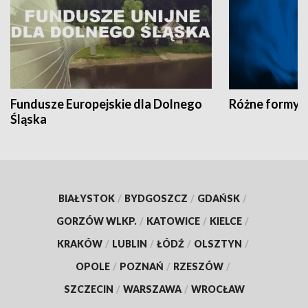
Fundusze Europejskie dla Dolnego
Różne formy t
Śląska
BIAŁYSTOK
/
BYDGOSZCZ
/
GDAŃSK
/
GORZÓW WLKP.
/
KATOWICE
/
KIELCE
/
KRAKÓW
/
LUBLIN
/
ŁÓDŹ
/
OLSZTYN
/
OPOLE
/
POZNAŃ
/
RZESZÓW
/
SZCZECIN
/
WARSZAWA
/
WROCŁAW