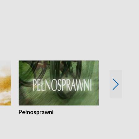
Pełnosprawni
Bezpieczny 