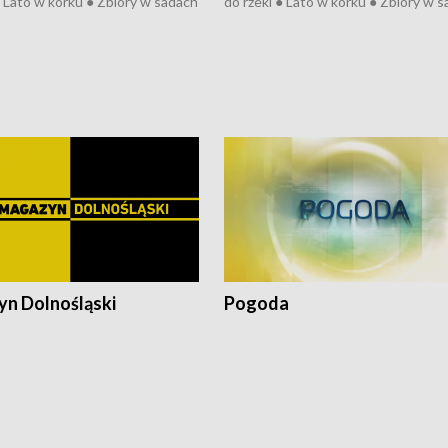
● Lato w korku ● Zbiory w sadach
do rzeki ● Lato w korku ● Zbiory w 
a kółkiem ● Złoto dla...
● Senior za kółkiem ● Złoto dla...
h ● Mrożonki dla zwierząt
cierpiwych ● Mrożonki dla zwierząt
n Dolnośląski
Pogoda