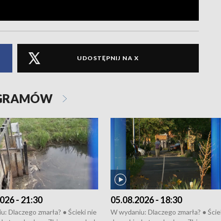
UDOSTĘPNIJ NA X
OGRAMÓW
026 - 21:30
05.08.2026 - 18:30
: Dlaczego zmarła? ● Ścieki nie
W wydaniu: Dlaczego zmarła? ● Ściek