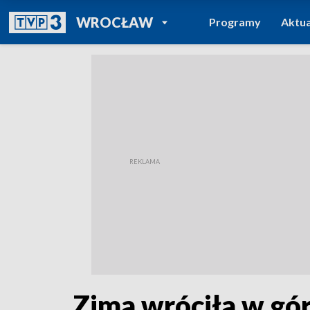
POWRÓT DO
WROCŁAW
Programy
Aktua
TVP REGIONY
Zima wróciła w gór