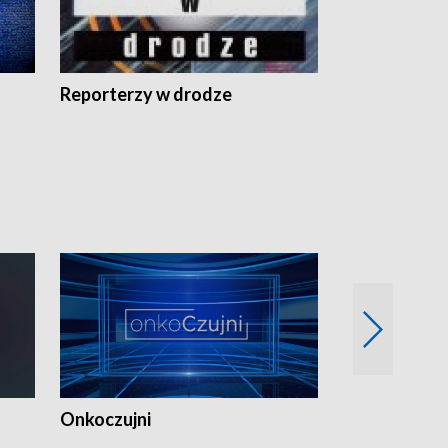
Reporterzy w drodze
Onkoczujni
Recepta na 