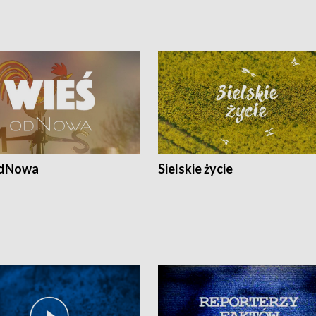
odNowa
Sielskie życie