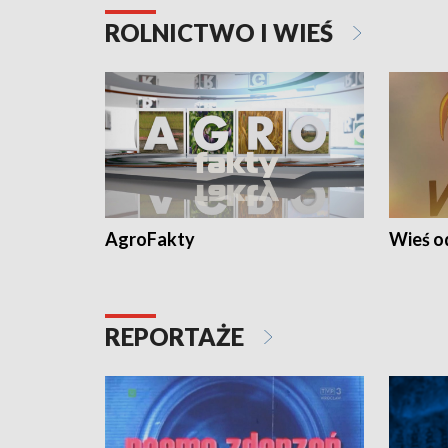
ROLNICTWO I WIEŚ
AgroFakty
Wieś 
REPORTAŻE