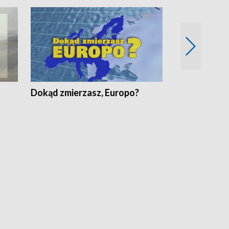
Dokąd zmierzasz, Europo?
Fakty Komen