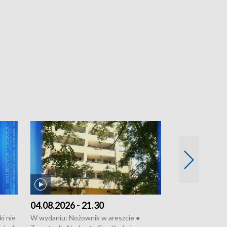
04.08.2026 - 21.30
04.08.2026 - 
i nie
W wydaniu: Nożownik w areszcie ●
W wydaniu: Nożo