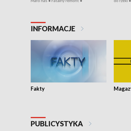
Mało nas ● Fatalny remont ●
do rzeki 
Sterroryzowane osiedle ● Kosztowna
● Senior z
ptasia grypa ● Pociągiem na lotnisko ●
cierpiwyc
Nowa Ruska ● Refektarz di remontu ●
Koniec upałów
INFORMACJE
Fakty
Magazy
PUBLICYSTYKA