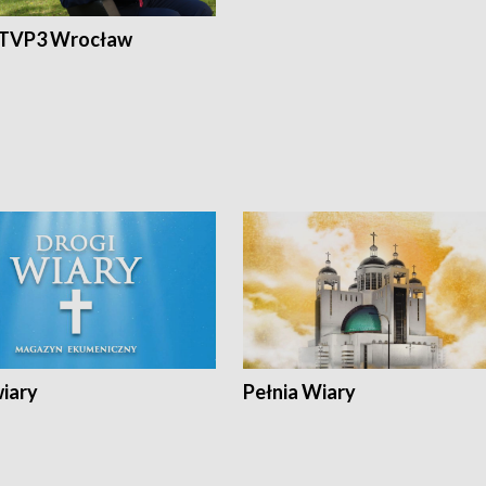
 TVP3 Wrocław
wiary
Pełnia Wiary