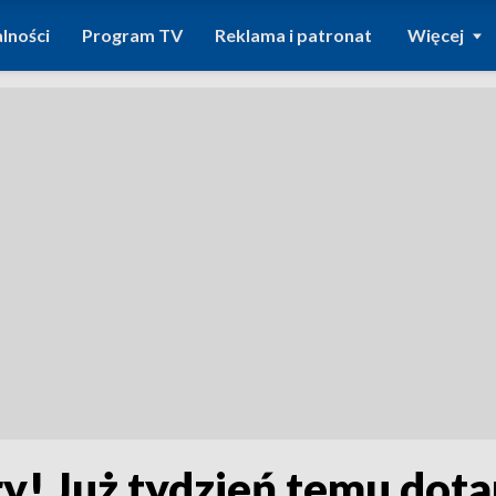
lności
Program TV
Reklama i patronat
Więcej
y! Już tydzień temu dota