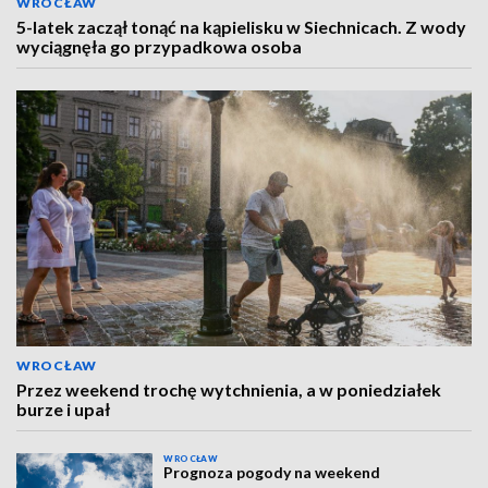
WROCŁAW
5-latek zaczął tonąć na kąpielisku w Siechnicach. Z wody
wyciągnęła go przypadkowa osoba
WROCŁAW
Przez weekend trochę wytchnienia, a w poniedziałek
burze i upał
WROCŁAW
Prognoza pogody na weekend