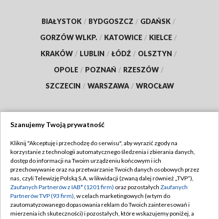
BIAŁYSTOK
/
BYDGOSZCZ
/
GDAŃSK
/
GORZÓW WLKP.
/
KATOWICE
/
KIELCE
/
KRAKÓW
/
LUBLIN
/
ŁÓDŹ
/
OLSZTYN
/
OPOLE
/
POZNAŃ
/
RZESZÓW
/
SZCZECIN
/
WARSZAWA
/
WROCŁAW
Szanujemy Twoją prywatność
Dołącz do nas:
Kliknij "Akceptuję i przechodzę do serwisu", aby wyrazić zgody na
korzystanie z technologii automatycznego śledzenia i zbierania danych,
TVP
dostęp do informacji na Twoim urządzeniu końcowym i ich
Abonament TVP
przechowywanie oraz na przetwarzanie Twoich danych osobowych przez
Regulamin TVP
nas, czyli Telewizję Polską S.A. w likwidacji (zwaną dalej również „TVP”),
Emisja w TVP
Zaufanych Partnerów z IAB* (1201 firm)
oraz pozostałych
Zaufanych
Polityka prywatności
Partnerów TVP (93 firm)
, w celach marketingowych (w tym do
Centrum informacji TVP
Moje zgody
zautomatyzowanego dopasowania reklam do Twoich zainteresowań i
mierzenia ich skuteczności) i pozostałych, które wskazujemy poniżej, a
Naziemna Telewizja Cyfrowa