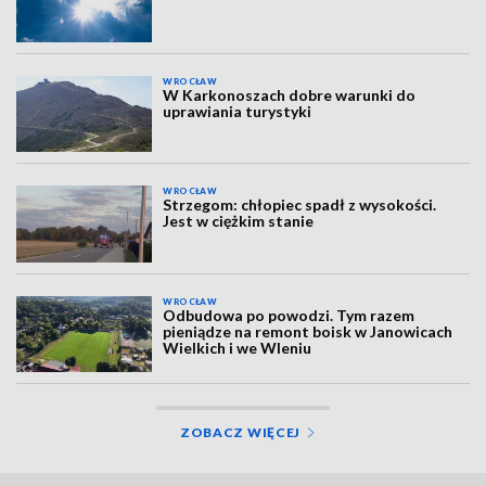
WROCŁAW
W Karkonoszach dobre warunki do
uprawiania turystyki
WROCŁAW
Strzegom: chłopiec spadł z wysokości.
Jest w ciężkim stanie
WROCŁAW
Odbudowa po powodzi. Tym razem
pieniądze na remont boisk w Janowicach
Wielkich i we Wleniu
ZOBACZ WIĘCEJ