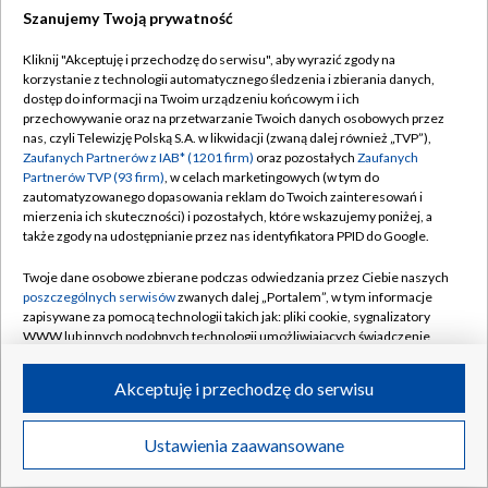
Szanujemy Twoją prywatność
łącznie 26 lat, 1 miesiąc i 26 dni
Kliknij "Akceptuję i przechodzę do serwisu", aby wyrazić zgody na
korzystanie z technologii automatycznego śledzenia i zbierania danych,
dostęp do informacji na Twoim urządzeniu końcowym i ich
przechowywanie oraz na przetwarzanie Twoich danych osobowych przez
nas, czyli Telewizję Polską S.A. w likwidacji (zwaną dalej również „TVP”),
Zaufanych Partnerów z IAB* (1201 firm)
oraz pozostałych
Zaufanych
Partnerów TVP (93 firm)
, w celach marketingowych (w tym do
zautomatyzowanego dopasowania reklam do Twoich zainteresowań i
mierzenia ich skuteczności) i pozostałych, które wskazujemy poniżej, a
także zgody na udostępnianie przez nas identyfikatora PPID do Google.
Twoje dane osobowe zbierane podczas odwiedzania przez Ciebie naszych
poszczególnych serwisów
zwanych dalej „Portalem”, w tym informacje
zapisywane za pomocą technologii takich jak: pliki cookie, sygnalizatory
WWW lub innych podobnych technologii umożliwiających świadczenie
dopasowanych i bezpiecznych usług, personalizację treści oraz reklam,
udostępnianie funkcji mediów społecznościowych oraz analizowanie
Akceptuję i przechodzę do serwisu
ruchu w Internecie.
EDUKACJA
Cyberbezpieczeństwo w praktyce. Spotkanie
Twoje dane osobowe zbierane podczas odwiedzania przez Ciebie
Ustawienia zaawansowane
edukacyjne dla młodzieży i nauczycieli w Jaworze
poszczególnych serwisów
na Portalu, takie jak adresy IP, identyfikatory
Twoich urządzeń końcowych i identyfikatory plików cookie, informacje o